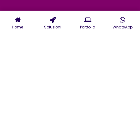
Home
Soluzioni
Portfolio
WhatsApp
Servizi di Agenzia
Pubblicitaria a Varese:
Strategia e Creatività al
Servizio del Tuo Brand
Scopri i servizi della nostra
agenzia pubblicitaria di Varese
per sviluppare strategie che
rispondano alle esigenze di
business e target di