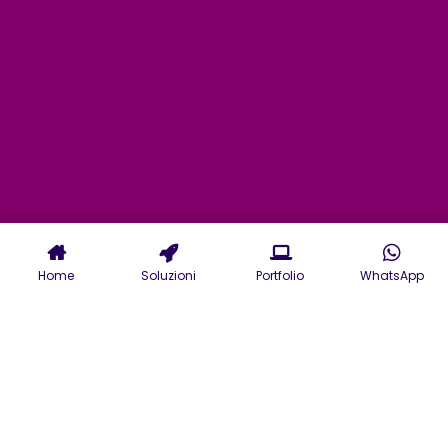
Home
Soluzioni
Portfolio
WhatsApp
Servizi di Digital Agency a
Varese: dal marketing alla
gestione dei Social alle
campagne ADS di Google.