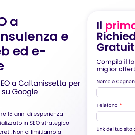
O a
Il
prim
onsulenza e
Richied
Gratui
eb ed e-
e
Compila il f
miglior offe
Nome e Cogno
 SEO a Caltanissetta per
a su Google
Telefono
re 15 anni di esperienza
ializzato in SEO strategico
Link del tuo sito
reti. Non ci limitiamo a