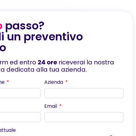
o
passo?
i un preventivo
to
orm ed entro
24 ore
riceverai la nostra
rta dedicata alla tua azienda.
me
Azienda
Email
scorri
 attuale