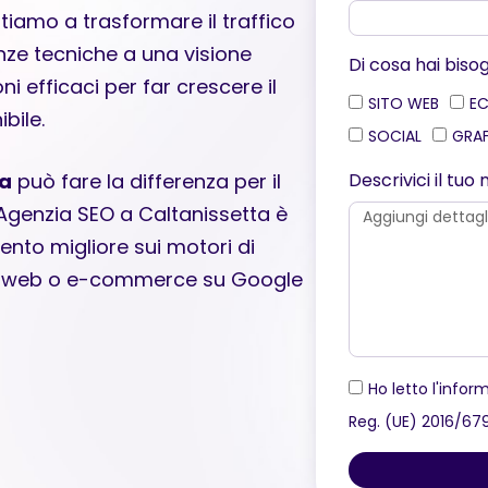
iamo a trasformare il traffico
nze tecniche a una visione
Di cosa hai biso
i efficaci per far crescere il
SITO WEB
E
bile.
SOCIAL
GRA
Descrivici il tu
ta
può fare la differenza per il
 Agenzia SEO a Caltanissetta è
ento migliore sui motori di
sito web o e-commerce su Google
Ho letto l'inform
Reg. (UE) 2016/67