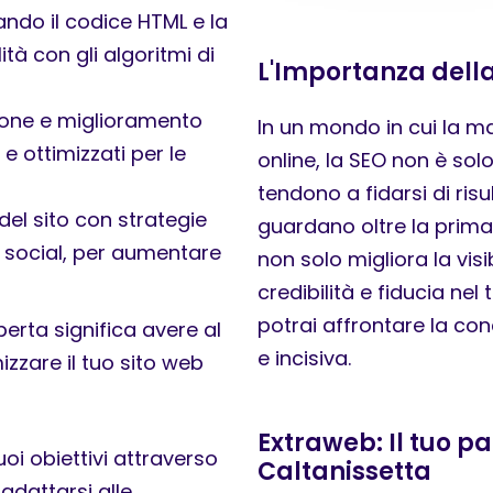
zando il codice HTML e la
ità con gli algoritmi di
L'Importanza della
sione e miglioramento
In un mondo in cui la ma
 e ottimizzati per le
online, la SEO non è sol
tendono a fidarsi di risu
del sito con strategie
guardano oltre la prima
i social, per aumentare
non solo migliora la visi
credibilità e fiducia ne
potrai affrontare la co
erta significa avere al
e incisiva.
izzare il tuo sito web
Extraweb: Il tuo pa
uoi obiettivi attraverso
Caltanissetta
adattarsi alle