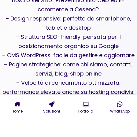
nostro servizio “Preventivo sito web ed E-
commerce a Cesena”:
– Design responsive: perfetto da smartphone,
tablet e desktop
– Struttura SEO-friendly: pensata per il
posizionamento organico su Google
– CMS WordPress: facile da gestire e aggiornare
– Pagine strategiche: come chi siamo, contatti,
servizi, blog, shop online
– Velocità di caricamento ottimizzata:
performance elevate anche su hosting condivisi
– Consulenza UX/UI: per un’esperienza utente
coinvolgente
Home
Soluzioni
Portfolio
WhatsApp
Investire in un e-commerce professionale a
Cesena non è una spesa, è il tuo primo passo