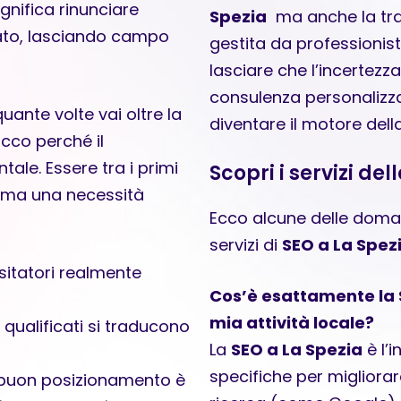
gnifica rinunciare
Spezia
ma anche la tranq
ato, lasciando campo
gestita da professionis
lasciare che l’incertezza
consulenza personalizz
ante volte vai oltre la
diventare il motore dell
cco perché il
ale. Essere tra i primi
Scopri i servizi de
o, ma una necessità
Ecco alcune delle doma
servizi di
SEO a La Spez
isitatori realmente
Cos’è esattamente la S
mia attività locale?
i qualificati si traducono
La
SEO a La Spezia
è l’i
specifiche per migliorare
buon posizionamento è