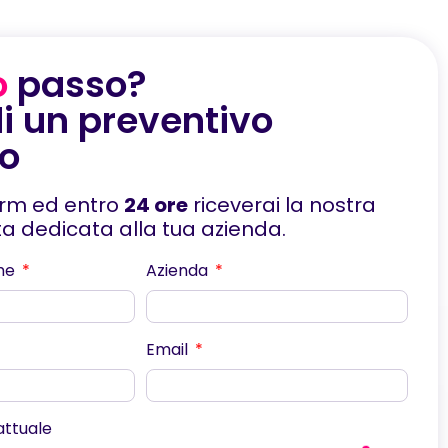
o
passo?
i un preventivo
to
orm ed entro
24 ore
riceverai la nostra
rta dedicata alla tua azienda.
me
Azienda
Email
scorri
 attuale