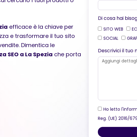
cui cercano i tuoi prodotti o
Di cosa hai biso
zia
efficace è la chiave per
SITO WEB
E
zza e trasformare il tuo sito
SOCIAL
GRA
vendite. Dimentica le
Descrivici il tu
za SEO a La Spezia
che porta
Ho letto l'inform
Reg. (UE) 2016/67