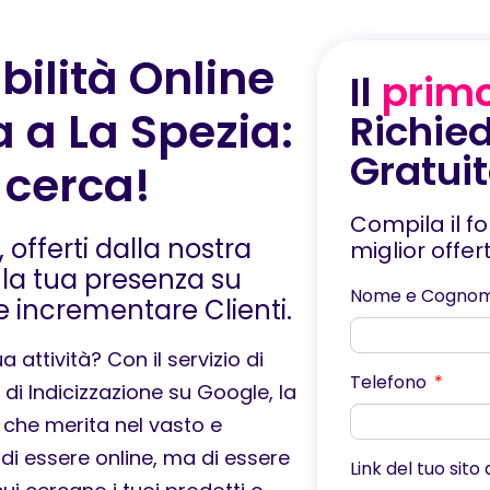
bilità Online
Il
prim
a a La Spezia:
Richied
Gratui
i cerca!
Compila il f
 offerti dalla nostra
miglior offe
 la tua presenza su
Nome e Cogno
 e incrementare Clienti.
 attività? Con il servizio di
Telefono
di Indicizzazione su Google, la
à che merita nel vasto e
 di essere online, ma di essere
Link del tuo sito