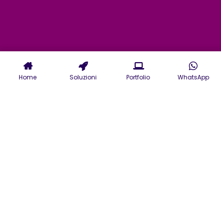
Home
Soluzioni
Portfolio
WhatsApp
Servizi di Agenzia Creativa a
Rimini per il mondo digitale e
offline nel Marketing, nel
design e nell'advertising.
In un mercato in continua
evoluzione, scegliere la giusta
Agenzia creativa di Rimini