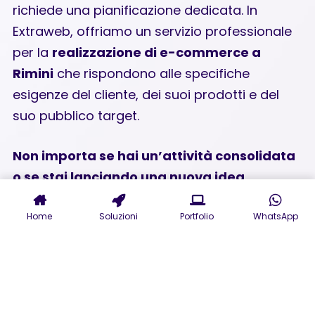
richiede una pianificazione dedicata. In
Extraweb, offriamo un servizio professionale
per la
realizzazione di e-commerce a
Rimini
che rispondono alle specifiche
esigenze del cliente, dei suoi prodotti e del
suo pubblico target.
Non importa se hai un’attività consolidata
o se stai lanciando una nuova idea
commerciale: la strategia giusta è sempre
Home
Soluzioni
Portfolio
WhatsApp
quella personalizzata.
Soluzioni tecniche avanzate:
scegliamo la piattaforma giusta
per il tuo progetto