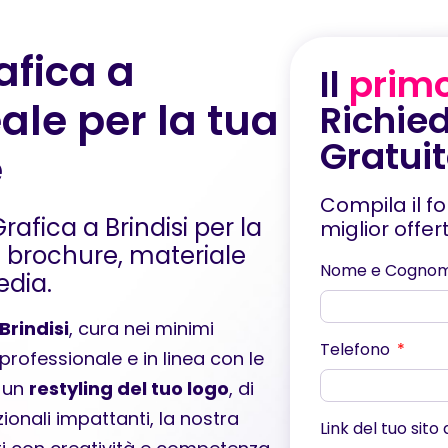
afica a
Il
prim
eale per la tua
Richied
Gratui
e
Compila il f
rafica a Brindisi per la
miglior offe
 e brochure, materiale
Nome e Cogno
edia.
Brindisi
, cura nei minimi
Telefono
o professionale e in linea con le
i un
restyling del tuo logo
, di
ionali impattanti, la nostra
Link del tuo sito