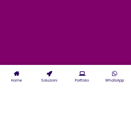
Home
Soluzioni
Portfolio
WhatsApp
Servizi di Digital Agency a
Brindisi: dal marketing alla
gestione dei Social alle
campagne ADS di Google.