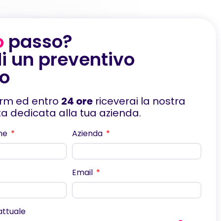
o
passo?
i un preventivo
to
orm ed entro
24 ore
riceverai la nostra
rta dedicata alla tua azienda.
me
Azienda
Email
scorri
 attuale