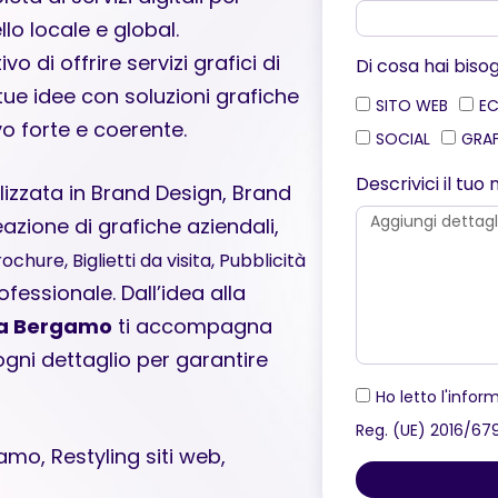
llo locale e global.
di offrire servizi grafici di
Di cosa hai biso
tue idee con soluzioni grafiche
SITO WEB
E
o forte e coerente.
SOCIAL
GRA
Descrivici il tu
izzata in Brand Design, Brand
azione di grafiche aziendali,
rochure, Biglietti da visita, Pubblicità
ofessionale. Dall’idea alla
 a Bergamo
ti accompagna
gni dettaglio per garantire
Ho letto l'inform
Reg. (UE) 2016/67
mo, Restyling siti web,