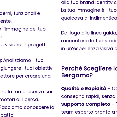
alla tua brand identity c
La tua immagine è il tuo 
erni, funzionali e
qualcosa di indimenticab
tente.
 l’immagine del tuo
Dal logo alle linee guid
.
raccontano la tua storia
 visione in progetti
in un’esperienza visiva c
g:
Analizziamo il tuo
Perché Scegliere 
ungere i tuoi obiettivi.
Bergamo?
settore per creare una
Qualità e Rapidità
– Og
mo la tua presenza sui
consegna rapidi, senz
motori di ricerca.
Supporto Completo
– 
Facciamo conoscere la
team esperto pronto a 
mpatto.