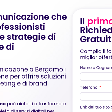
municazione che
Il
prim
fessionisti
Richied
ue strategie di
Gratui
e di
Compila il f
miglior offe
Nome e Cogno
nicazione a Bergamo i
one per offrire soluzioni
keting e di brand
Telefono
amo
può aiutarti a trasformare
Link del tuo sito
a di servizi digitali per