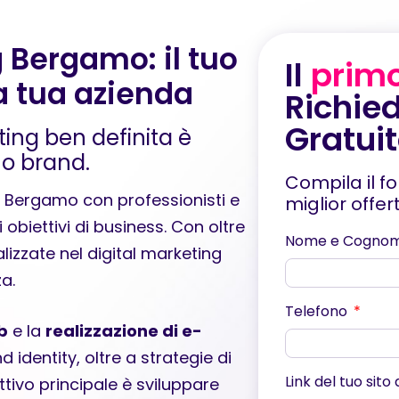
 Bergamo: il tuo
Il
prim
la tua azienda
Richied
Gratui
ting ben definita è
uo brand.
Compila il f
 Bergamo con professionisti e
miglior offe
 obiettivi di business. Con oltre
Nome e Cogno
lizzate nel digital marketing
a.
Telefono
b
e la
realizzazione di e-
d identity, oltre a strategie di
Link del tuo sito
tivo principale è sviluppare