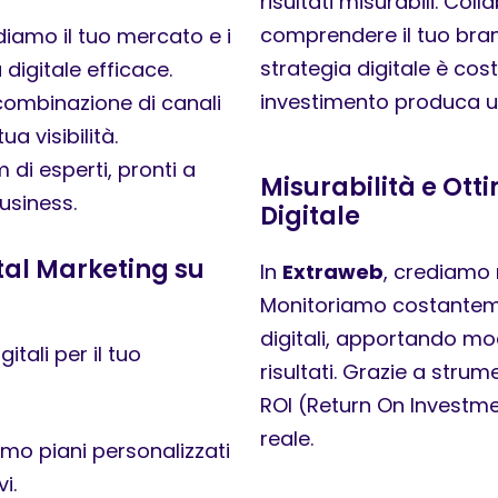
risultati misurabili. Co
comprendere il tuo brand
diamo il tuo mercato e i
strategia digitale è cos
digitale efficace.
investimento produca un
combinazione di canali
ua visibilità.
di esperti, pronti a
Misurabilità e Ott
usiness.
Digitale
ital Marketing su
In
Extraweb
, crediamo n
Monitoriamo costantem
digitali, apportando mod
tali per il tuo
risultati. Grazie a strum
ROI (Return On Investmen
reale.
mo piani personalizzati
i.