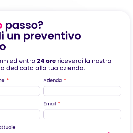
o
passo?
i un preventivo
to
orm ed entro
24 ore
riceverai la nostra
rta dedicata alla tua azienda.
me
Azienda
Email
scorri
 attuale